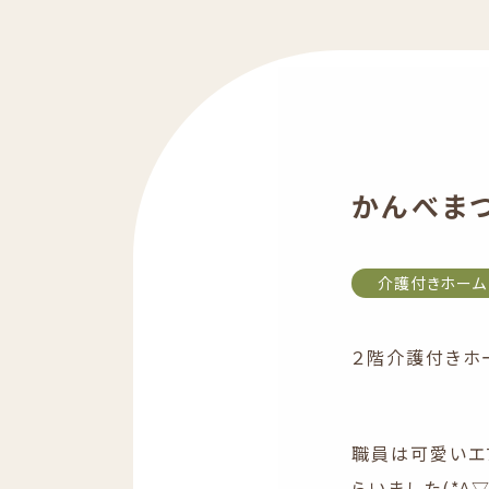
かんべま
介護付きホーム
２階介護付きホー
職員は可愛いエ
らいました(*^▽