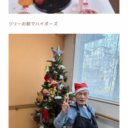
ツリ－の前でハイポ－ズ