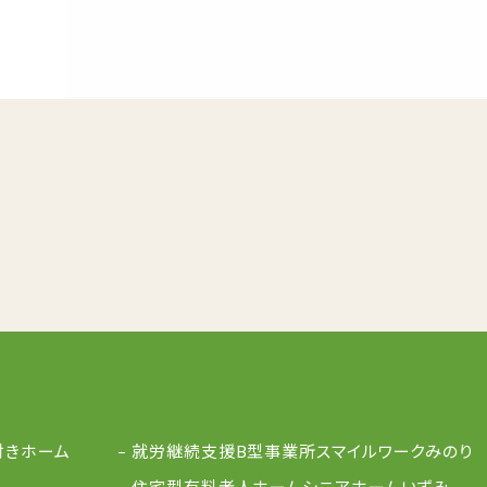
付きホーム
就労継続支援B型事業所
スマイルワークみのり
住宅型有料老人ホーム
シニアホームいずみ